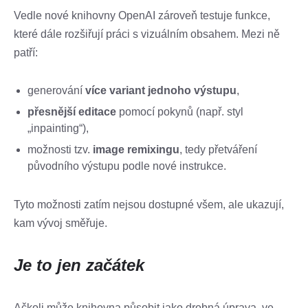
Vedle nové knihovny OpenAI zároveň testuje funkce,
které dále rozšiřují práci s vizuálním obsahem. Mezi ně
patří:
generování
více variant jednoho výstupu
,
přesnější editace
pomocí pokynů (např. styl
„inpainting“),
možnosti tzv.
image remixingu
, tedy přetváření
původního výstupu podle nové instrukce.
Tyto možnosti zatím nejsou dostupné všem, ale ukazují,
kam vývoj směřuje.
Je to jen začátek
Ačkoli může knihovna působit jako drobná úprava, ve