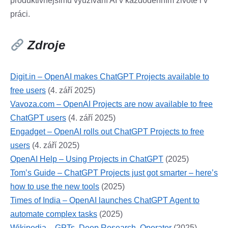
produktivnějšímu využívání AI v každodenním životě i v
práci.
Zdroje
Digit.in – OpenAI makes ChatGPT Projects available to
free users
(4. září 2025)
Vavoza.com – OpenAI Projects are now available to free
ChatGPT users
(4. září 2025)
Engadget – OpenAI rolls out ChatGPT Projects to free
users
(4. září 2025)
OpenAI Help – Using Projects in ChatGPT
(2025)
Tom’s Guide – ChatGPT Projects just got smarter – here’s
how to use the new tools
(2025)
Times of India – OpenAI launches ChatGPT Agent to
automate complex tasks
(2025)
Wikipedia – GPTs, Deep Research, Operator
(2025)