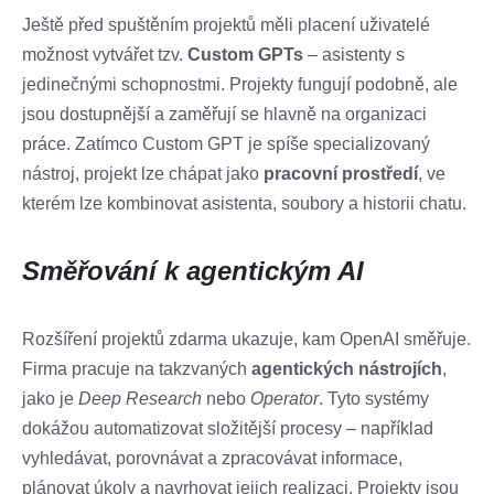
Ještě před spuštěním projektů měli placení uživatelé
možnost vytvářet tzv.
Custom GPTs
– asistenty s
jedinečnými schopnostmi. Projekty fungují podobně, ale
jsou dostupnější a zaměřují se hlavně na organizaci
práce. Zatímco Custom GPT je spíše specializovaný
nástroj, projekt lze chápat jako
pracovní prostředí
, ve
kterém lze kombinovat asistenta, soubory a historii chatu.
Směřování k agentickým AI
Rozšíření projektů zdarma ukazuje, kam OpenAI směřuje.
Firma pracuje na takzvaných
agentických nástrojích
,
jako je
Deep Research
nebo
Operator
. Tyto systémy
dokážou automatizovat složitější procesy – například
vyhledávat, porovnávat a zpracovávat informace,
plánovat úkoly a navrhovat jejich realizaci. Projekty jsou