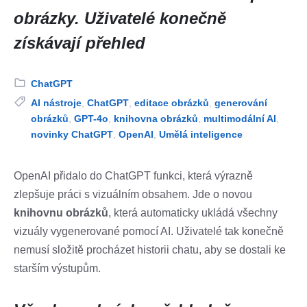
obrázky. Uživatelé konečně
získávají přehled
Category:
ChatGPT
Tags:
AI nástroje
,
ChatGPT
,
editace obrázků
,
generování
obrázků
,
GPT-4o
,
knihovna obrázků
,
multimodální AI
,
novinky ChatGPT
,
OpenAI
,
Umělá inteligence
OpenAI přidalo do ChatGPT funkci, která výrazně
zlepšuje práci s vizuálním obsahem. Jde o novou
knihovnu obrázků
, která automaticky ukládá všechny
vizuály vygenerované pomocí AI. Uživatelé tak konečně
nemusí složitě procházet historii chatu, aby se dostali ke
starším výstupům.