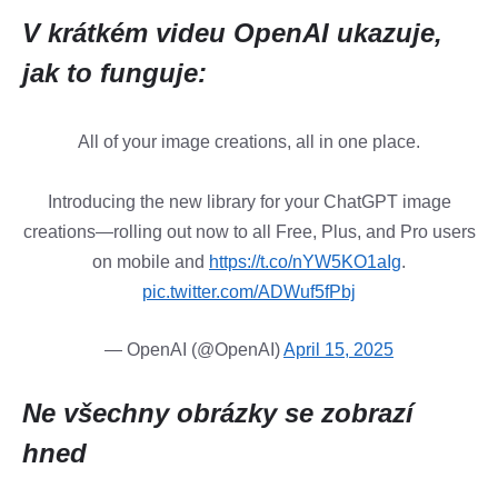
V krátkém videu OpenAI ukazuje,
jak to funguje:
All of your image creations, all in one place.
Introducing the new library for your ChatGPT image
creations—rolling out now to all Free, Plus, and Pro users
on mobile and
https://t.co/nYW5KO1aIg
.
pic.twitter.com/ADWuf5fPbj
— OpenAI (@OpenAI)
April 15, 2025
Ne všechny obrázky se zobrazí
hned