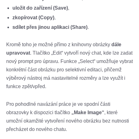
uložit do zařízení (Save)
,
zkopírovat (Copy)
,
sdílet přes jinou aplikaci (Share)
.
Kromě toho je možné přímo z knihovny obrázky
dále
upravovat
. Tlačítko „Edit“ vytvoří nový chat, kde lze zadat
nový prompt pro úpravu. Funkce „Select“ umožňuje vybrat
konkrétní část obrázku pro selektivní editaci, přičemž
výběrový nástroj má nastavitelné rozměry a lze využít i
funkce zpět/vpřed.
Pro pohodlné navázání práce je ve spodní části
obrazovky k dispozici tlačítko
„Make Image“
, které
umožní okamžité vytvoření nového obrázku bez nutnosti
přecházet do nového chatu.