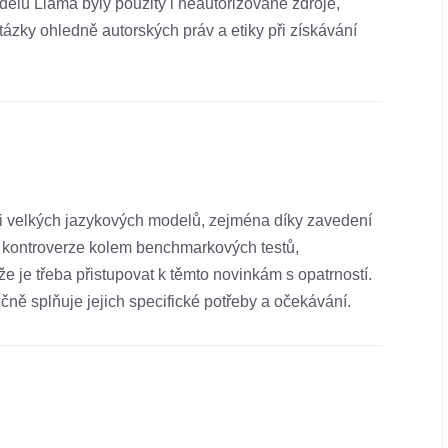
odelů Llama byly použity i neautorizované zdroje,
tázky ohledně autorských práv a etiky při získávání
i velkých jazykových modelů, zejména díky zavedení
, kontroverze kolem benchmarkových testů,
e je třeba přistupovat k těmto novinkám s opatrností.
čně splňuje jejich specifické potřeby a očekávání.​