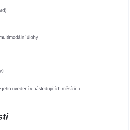
ard)
multimodální úlohy​
y)
e jeho uvedení v následujících měsících​
ti