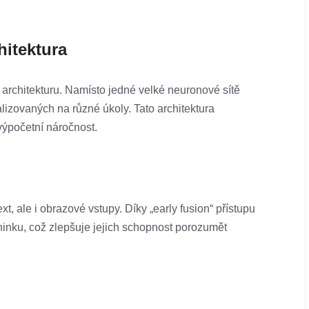
hitektura
 architekturu. Namísto jedné velké neuronové sítě
izovaných na různé úkoly. Tato architektura
výpočetní náročnost.
, ale i obrazové vstupy. Díky „early fusion“ přístupu
éninku, což zlepšuje jejich schopnost porozumět