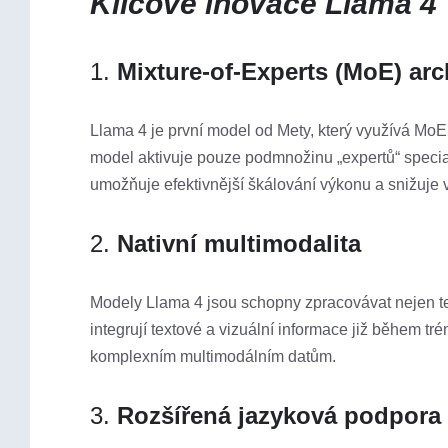
Klíčové inovace Llama 4
1.
Mixture-of-Experts (MoE) arc
Llama 4 je první model od Mety, který využívá MoE
model aktivuje pouze podmnožinu „expertů“ special
umožňuje efektivnější škálování výkonu a snižuje 
2.
Nativní multimodalita
Modely Llama 4 jsou schopny zpracovávat nejen text
integrují textové a vizuální informace již během tr
komplexním multimodálním datům.
3.
Rozšířená jazyková podpora