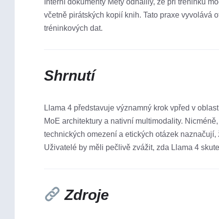
Interní dokumenty Mety odhalily, že při tréninku m
včetně pirátských kopií knih. Tato praxe vyvolává o
tréninkových dat. ​
Shrnutí
Llama 4 představuje významný krok vpřed v oblast
MoE architektury a nativní multimodality. Nicméně
technických omezení a etických otázek naznačují, ž
Uživatelé by měli pečlivě zvážit, zda Llama 4 skute
Zdroje