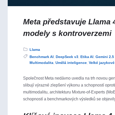
Meta představuje Llama 
modely s kontroverzemi
Category:
Llama
Tags:
Benchmark AI
,
DeepSeek v3
,
Etika AI
,
Gemini 2.5
Multimodalita
,
Umělá inteligence
,
Velké jazykov
Společnost Meta nedávno uvedla na trh novou gen
slibují výrazné zlepšení výkonu a schopností oprot
multimodalitu, architekturu Mixture-of-Experts (Mo
schopností a benchmarkových výsledků se objevil