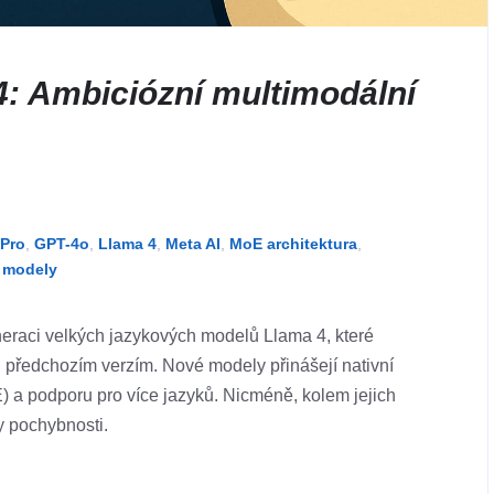
4: Ambiciózní multimodální
 Pro
,
GPT-4o
,
Llama 4
,
Meta AI
,
MoE architektura
,
é modely
eraci velkých jazykových modelů Llama 4, které
i předchozím verzím. Nové modely přinášejí nativní
E) a podporu pro více jazyků. Nicméně, kolem jejich
y pochybnosti.