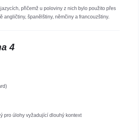
azycích, přičemž u poloviny z nich bylo použito přes
 angličtiny, španělštiny, němčiny a francouzštiny.
ma 4
ard)
ý pro úlohy vyžadující dlouhý kontext