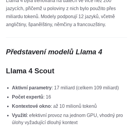
Llama 4 byla trénována na datech ve více než 200
jazycích, přičemž u poloviny z nich bylo použito přes
miliardu tokenů. Modely podporují 12 jazyků, včetně
angličtiny, španělštiny, němčiny a francouzštiny.
Představení modelů Llama 4
Llama 4 Scout
Aktivní parametry
: 17 miliard (celkem 109 miliard)
Počet expertů
: 16
Kontextové okno
: až 10 milionů tokenů
Využití
: efektivní provoz na jednom GPU, vhodný pro
úlohy vyžadující dlouhý kontext