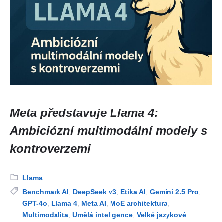
Meta představuje Llama 4:
Ambiciózní multimodální modely s
kontroverzemi
Category:
Llama
Tags:
Benchmark AI
,
DeepSeek v3
,
Etika AI
,
Gemini 2.5 Pro
,
GPT-4o
,
Llama 4
,
Meta AI
,
MoE architektura
,
Multimodalita
,
Umělá inteligence
,
Velké jazykové