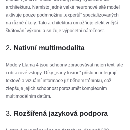
architekturu. Namísto jedné velké neuronové sítě model
aktivuje pouze podmnožinu „expertů“ specializovaných
na různé úkoly. Tato architektura umožňuje efektivnější
škálování výkonu a snižuje výpočetní náročnost.
2.
Nativní multimodalita
Modely Llama 4 jsou schopny zpracovávat nejen text, ale
i obrazové vstupy. Díky „early fusion“ přístupu integrují
textové a vizuální informace již během tréninku, což
zlepšuje jejich schopnost porozumět komplexním
multimodálním datům.
3.
Rozšířená jazyková podpora