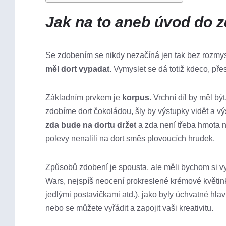
Jak na to aneb úvod do z
Se zdobením se nikdy nezačíná jen tak bez rozmysl
měl dort vypadat
. Vymyslet se dá totiž kdeco, př
Základním prvkem je
korpus.
Vrchní díl by měl bý
zdobíme dort čokoládou, šly by výstupky vidět a v
zda bude na dortu držet
a zda není třeba hmota n
polevy nenalili na dort směs plovoucích hrudek.
Způsobů zdobení je spousta, ale měli bychom si vy
Wars, nejspíš neocení prokreslené krémové květinky
jedlými postavičkami atd.), jako byly úchvatné hlav
nebo se můžete vyřádit a zapojit vaši kreativitu.