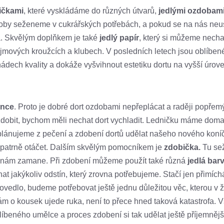
ličkami
, které vyskládáme do různých útvarů,
jedlými ozdobam
doby seženeme v cukrářských potřebách, a pokud se na nás neus
ba. Skvělým doplňkem je také
jedlý papír
, který si můžeme nechat
zájmových kroužcích a klubech. V posledních letech jsou oblíb
ádech kvality a dokáže vyšvihnout estetiku dortu na vyšší úro
ance
. Proto je dobré dort ozdobami nepřeplácat a raději popře
zdobit, bychom měli nechat dort vychladit. Ledničku máme doma
plánujeme z pečení a zdobení dortů udělat našeho nového koníčk
opatrně otáčet. Dalším skvělým pomocníkem je
zdobička.
Tu sež
 se nám zamane. Při zdobení můžeme použít také různá
jedlá bar
t jakýkoliv odstín, který zrovna potřebujeme. Stačí jen přimí
vedlo, budeme potřebovat ještě jednu důležitou věc, kterou 
ám o kousek ujede ruka, není to přece hned taková katastrofa. 
beného umělce a proces zdobení si tak udělat ještě příjemnějš