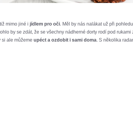
tiž mimo jiné i
jídlem pro oči
. Měl by nás nalákat už při pohled
Mohlo by se zdát, že se všechny nádherné dorty rodí pod rukami 
av si ale můžeme
upéct a ozdobit i sami doma
. S několika rada