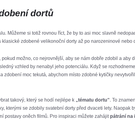
dobení dortů
u. Můžeme si totiž rovnou říct, že by to asi moc slavně nedopa
es klasické zdobené velikonoční dorty až po narozeninové nebo 
t, pokud možno, co nejrovnější, aby se nám dobře zdobil a aby d
ýsledný vzhled by nenabyl jeho potenciálu. Když se rozhodneme
a zdobení moc tekutá, abychom místo zdobné kytičky nevytvořil
brat takový, který se hodí nejlépe k
„tématu dortu“
. To znamen
, kterými se zdobily svatební dorty před dvaceti lety. Naopak by
ní postavy oněch filmů. Pro inspiraci můžete zahájit
pátrání na 