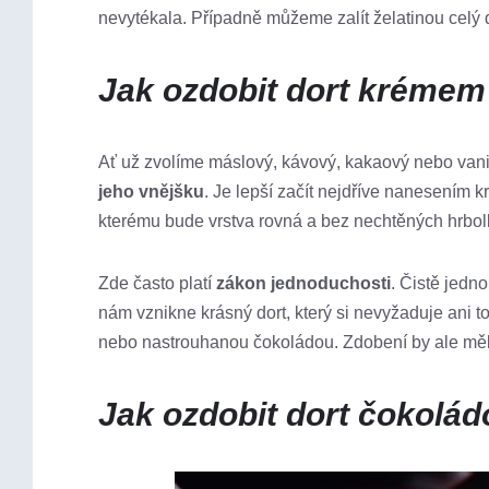
nevytékala. Případně můžeme zalít želatinou celý d
Jak ozdobit dort krémem
Ať už zvolíme máslový, kávový, kakaový nebo van
jeho vnějšku
. Je lepší začít nejdříve nanesením 
kterému bude vrstva rovná a bez nechtěných hrbol
Zde často platí
zákon jednoduchosti
. Čistě jedn
nám vznikne krásný dort, který si nevyžaduje ani t
nebo nastrouhanou čokoládou. Zdobení by ale mělo c
Jak ozdobit dort čokolád