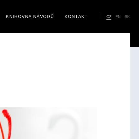
KNIHOVNA NÁVODŮ
KONTAKT
Cho
CZ
EN
SK
lan