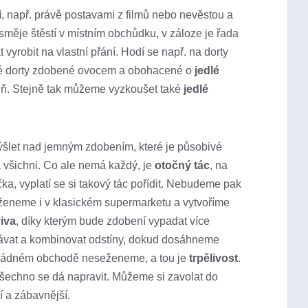
i
, např. právě postavami z filmů nebo nevěstou a
měje štěstí v místním obchůdku, v záloze je řada
 vyrobit na vlastní přání. Hodí se např. na dorty
ené dorty zdobené ovocem a obohacené o
jedlé
veň. Stejně tak můžeme vyzkoušet také
jedlé
mýšlet nad jemným zdobením, které je působivé
 všichni. Co ale nemá každý, je
otočný tác
, na
a, vyplatí se si takový tác pořídit. Nebudeme pak
eneme i v klasickém supermarketu a vytvoříme
viva
, díky kterým bude zdobení vypadat více
chávat a kombinovat odstíny, dokud dosáhneme
v žádném obchodě neseženeme, a tou je
trpělivost
.
Všechno se dá napravit. Můžeme si zavolat do
í a zábavnější.