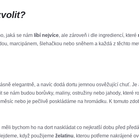
volit?
ho, jaká se nám
líbí nejvíce
, ale zároveň i dle ingrediencí, které
ádou, marcipánem, šlehačkou nebo sněhem a každá z těchto me
ásně elegantně, a navíc dodá dortu jemnou osvěžující chuť. Je 
it se nám budou borůvky, maliny, ostružiny nebo jahody, které 
půlměsíc nebo je pečlivě poskládáme na hromádku. K tomuto zdo
, měli bychom ho na dort naskládat co nejkratší dobu před před
edejdeme, když použijeme
želatinu
, kterou potřeme nakrájené ov