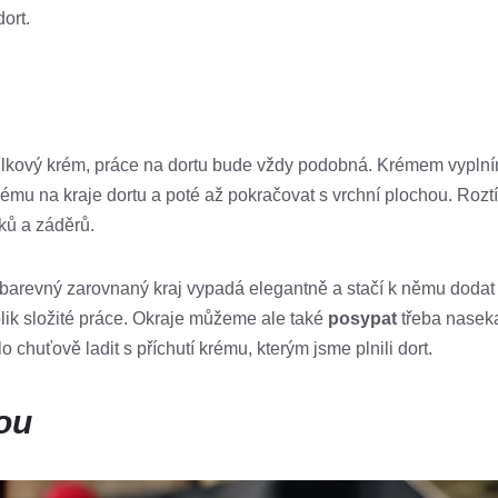
ort.
ilkový krém, práce na dortu bude vždy podobná. Krémem vyplní
krému na kraje dortu a poté až pokračovat s vrchní plochou. Roz
ků a záděrů.
obarevný zarovnaný kraj vypadá elegantně a stačí k němu dodat
olik složité práce. Okraje můžeme ale také
posypat
třeba nasek
huťově ladit s příchutí krému, kterým jsme plnili dort.
ou