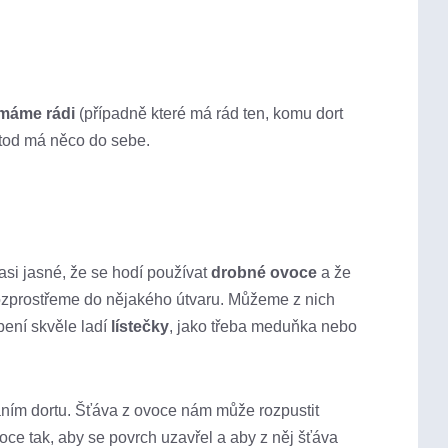
máme rádi
(případně které má rád ten, komu dort
tod má něco do sebe.
asi jasné, že se hodí používat
drobné ovoce
a že
rozprostřeme do nějakého útvaru. Můžeme z nich
bení skvěle ladí
lístečky
, jako třeba meduňka nebo
áním dortu. Šťáva z ovoce nám může rozpustit
oce tak, aby se povrch uzavřel a aby z něj šťáva