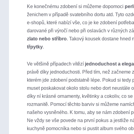
Ke konečnému zdobení si můžeme dopomoci
per
ženichem v případě svatebního dortu atd. Tyto oz
e-shopů, které nabízí vše, co je ke zdobení potře
darované při výročí nebo při oslavách v různých 
zlato nebo stříbro
. Takový kousek dostane hned n
třpytky
.
Ve většině případech vítězí
jednoduchost a eleg
právě díky jednoduchosti. Před tím, než začneme 
kterém jde zdobení podstatně lépe. Pokud si tedy 
muset poskakovat okolo stolu nebo dort neustále 
díky ní krásné ornamenty, květinky a cokoliv, co
rozmanitě. Pomocí těchto barviv si můžeme namícha
našeho vysněného. K tomu, aby se nám zdobení po
Ne vždy se vše povede na první pokus a jestliže n
kuchyně pomocníka nebo si pustit album svého oblí