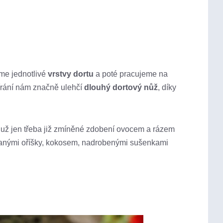
me jednotlivé
vrstvy dortu
a poté pracujeme na
tírání nám značně ulehčí
dlouhý dortový nůž
, díky
 už jen třeba již zmíněné zdobení ovocem a rázem
anými oříšky, kokosem, nadrobenými sušenkami