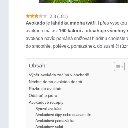
2.8
(
181
)
Avokádo je lahůdka mnoha tváří.
I přes vysokou 
avokádo má asi
160 kalorií
a
obsahuje všechny 
avokáda navíc pomáhá snižovat hladinu cholesterolu
do smoothie, polévek, pomazánek, do sushi či různ
Obsah:
Výběr avokáda začíná v obchodě
Nechte doma avokádo dozrát
Rozkrojte avokádo
Odstraňte jádro
Avokádové recepty
Syrové avokádo
Avokádové dipy nebo quacamolle
Avokádová pomazánka
Avokádový salát