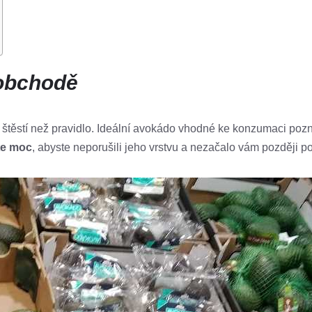
 obchodě
štěstí než pravidlo. Ideální avokádo vhodné ke konzumaci poznát
te moc
, abyste neporušili jeho vrstvu a nezačalo vám později p