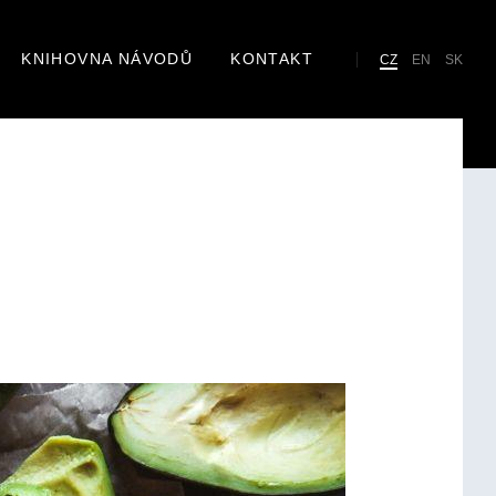
KNIHOVNA NÁVODŮ
KONTAKT
Cho
CZ
EN
SK
lan