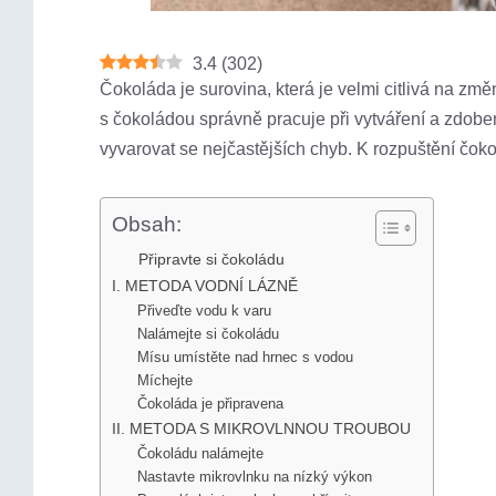
3.4
(
302
)
Čokoláda je surovina, která je velmi citlivá na změn
s čokoládou správně pracuje při vytváření a zdob
vyvarovat se nejčastějších chyb. K rozpuštění čoko
Obsah:
Připravte si čokoládu
I. METODA VODNÍ LÁZNĚ
Přiveďte vodu k varu
Nalámejte si čokoládu
Mísu umístěte nad hrnec s vodou
Míchejte
Čokoláda je připravena
II. METODA S MIKROVLNNOU TROUBOU
Čokoládu nalámejte
Nastavte mikrovlnku na nízký výkon