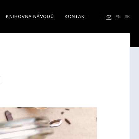
KNIHOVNA NÁVODŮ
KONTAKT
Cho
CZ
EN
SK
lan
u