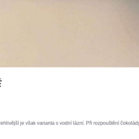
Ě
lehlivější je však varianta s vodní lázní. Při rozpouštění čokolá