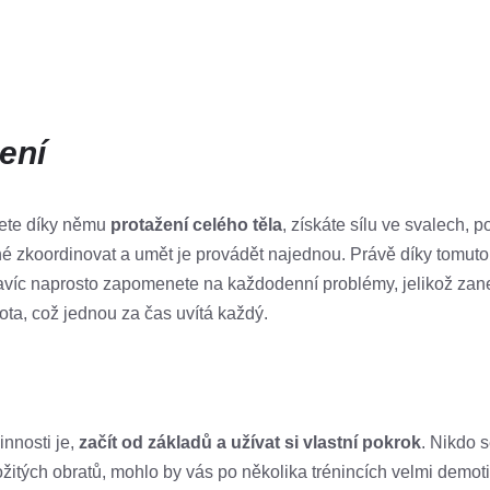
ení
nete díky němu
protažení celého těla
, získáte sílu ve svalech, p
tné zkoordinovat a umět je provádět najednou. Právě díky tomut
avíc naprosto zapomenete na každodenní problémy, jelikož zanep
ota, což jednou za čas uvítá každý.
nnosti je,
začít od základů a užívat si vlastní pokrok
. Nikdo 
žitých obratů, mohlo by vás po několika trénincích velmi demoti