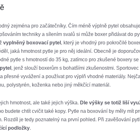
ně
vhodný zejména pro začátečníky. Čím méně výplně pytel obsahuje
lepšováním techniky a sílením svalů si může boxer přidávat do py
iž
vyplněný boxovací pytel
, který je vhodný pro pokročilé box
ěděl, jaká hmotnost pytle je pro něj ideální. Obecně je doporučo
dné pytle s hmotností do 35 kg, zatímco pro zkušené boxery se 
pytel
, jenž slouží boxerům s bohatšími zkušenostmi. Sportovec
na přesné vyvážení a používat pro výplň vhodné materiály. Nejč
anu, polystyrén, koženka nebo jiný měkčící materiál.
ich hmotnost, ale také jejich výška.
Dle výšky se totiž liší využ
bo budete chtít cvičit také kopy. Pytle na boxování by měly mít 
 Rozdíl je tedy poznatelný na první pohled. Při zavěšování pytl
čící podložky
.