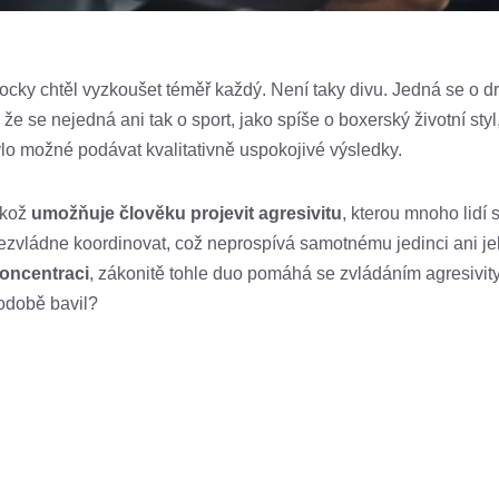
Rocky chtěl vyzkoušet téměř každý. Není taky divu. Jedná se o d
dí, že se nejedná ani tak o sport, jako spíše o boxerský životní s
ylo možné podávat kvalitativně uspokojivé výsledky.
ikož
umožňuje člověku projevit agresivitu
, kterou mnoho lidí
 nezvládne koordinovat, což neprospívá samotnému jedinci ani je
koncentraci
, zákonitě tohle duo pomáhá se zvládáním agresivit
hodobě bavil?