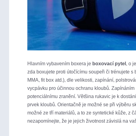
Hlavním vybavením boxera je
boxovací pytel
, o 
zda boxujete proti útočícímu soupeři či trénujete s
MMA, fit box atd.), dle velikosti, zapínání, polstrov
vycpávku pro účinnou ochranu kloubů. Zapínáním n
potenciálnímu zranění. Většina rukavic je k dostán
prvek kloubů. Orientačně je možné se při výběru s
možné ze tří materiálů, a to ze syntetické kůže, z
nezapomínejte, že je jejich životnost závislá na vaší