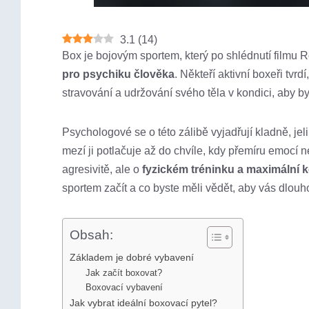
3.1
(
14
)
Box je bojovým sportem, který po shlédnutí filmu 
pro psychiku člověka
. Někteří aktivní boxeři tvr
stravování a udržování svého těla v kondici, aby b
Psychologové se o této zálibě vyjadřují kladně, jel
mezí ji potlačuje až do chvíle, kdy přemíru emocí
agresivitě, ale o
fyzickém tréninku a maximální 
sportem začít a co byste měli vědět, aby vás dlou
Obsah:
Základem je dobré vybavení
Jak začít boxovat?
Boxovací vybavení
Jak vybrat ideální boxovací pytel?