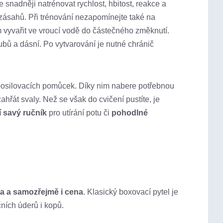
e snadněji natrénovat rychlost, hbitost, reakce a
h zásahů. Při trénování nezapomínejte také na
m vyvařit ve vroucí vodě do částečného změknutí.
zubů a dásní. Po vytvarování je nutné chránič
 posilovacích pomůcek. Díky nim nabere potřebnou
ahřát svaly. Než se však do cvičení pustíte, je
í savý ručník
pro utírání potu či
pohodlné
ita a samozřejmě i cena
. Klasický boxovací pytel je
čních úderů i kopů.