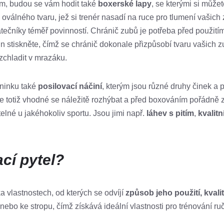
rem, budou se vám hodit také
boxerské lapy
, se kterými si můžet
e oválného tvaru, jež si trenér nasadí na ruce pro tlumení vašic
čátečníky téměř povinností. Chránič zubů je potřeba před použití
in stiskněte, čímž se chránič dokonale přizpůsobí tvaru vašich 
zchladit v mrazáku.
éninku také
posilovací náčiní
, kterým jsou různé druhy činek a
 je totiž vhodné se náležitě rozhýbat a před boxováním pořádně z
elné u jakéhokoliv sportu. Jsou jimi např.
láhev s pitím
,
kvalitn
cí pytel?
a vlastnostech, od kterých se odvíjí
způsob jeho použití, kval
nebo ke stropu, čímž získává ideální vlastnosti pro trénování ru