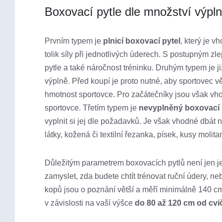
Boxovací pytle dle množství výpl
Prvním typem je
plnicí boxovací pytel
, který je 
tolik síly při jednotlivých úderech. S postupným z
pytle a také náročnost tréninku. Druhým typem je j
výplně. Před koupí je proto nutné, aby sportovec v
hmotnost sportovce. Pro začátečníky jsou však vho
sportovce. Třetím typem je
nevyplněný boxovací 
vyplnit si jej dle požadavků. Je však vhodné dbát 
látky, kožená či textilní řezanka, písek, kusy molit
Důležitým parametrem boxovacích pytlů není jen jej
zamyslet, zda budete chtít trénovat ruční údery, ne
kopů jsou o poznání větší a měří minimálně 140 cm.
v závislosti na vaší výšce
do 80 až 120 cm od cvi