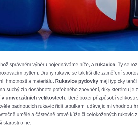
jehož správném výběru pojednáváme níže,
a
rukavice
. Ty se ro
 boxovacím pytlem. Druhy rukavic se tak liší dle zaměření sportov
ání, hmotnosti a materiálu.
Rukavice pytlovky
mají typicky tenč
a suchý zip dosáhnete potřebného zpevnění, díky kterému je z
í
v univerzálních velikostech
, které boxer přizpůsobí velikost
kvěle padnoucích rukavic řídit tabulkami udávajícími vhodnou
h
 částečně umělé a částečně pravé kůže či celokožených rukavic z 
 starosti o ně.