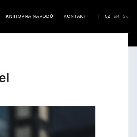
KNIHOVNA NÁVODŮ
KONTAKT
Cho
CZ
EN
SK
lan
el