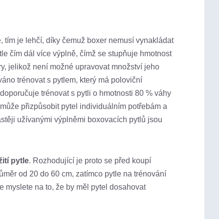
, tím je lehčí, díky čemuž boxer nemusí vynakládat
tle čím dál více výplně, čímž se stupňuje hmotnost
ery, jelikož není možné upravovat množství jeho
váno trénovat s pytlem, který má poloviční
doporučuje trénovat s pytli o hmotnosti 80 % váhy
 může přizpůsobit pytel individuálním potřebám a
astěji užívanými výplněmi boxovacích pytlů jsou
ití pytle
. Rozhodující je proto se před koupí
průměr od 20 do 60 cm, zatímco pytle na trénování
e myslete na to, že by měl pytel dosahovat