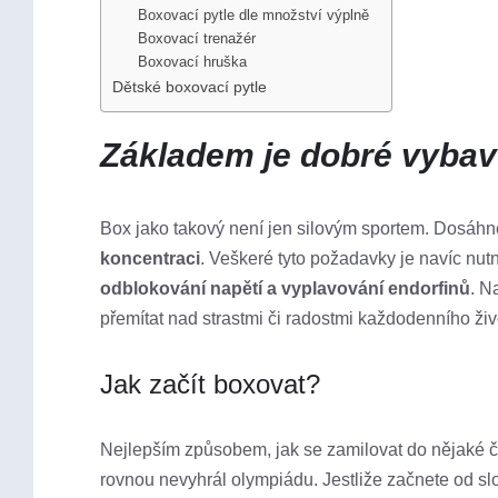
Boxovací pytle dle množství výplně
Boxovací trenažér
Boxovací hruška
Dětské boxovací pytle
Základem je dobré vybav
Box jako takový není jen silovým sportem. Dosáh
koncentraci
. Veškeré tyto požadavky je navíc nu
odblokování napětí a vyplavování endorfinů
. N
přemítat nad strastmi či radostmi každodenního živ
Jak začít boxovat?
Nejlepším způsobem, jak se zamilovat do nějaké či
rovnou nevyhrál olympiádu. Jestliže začnete od slo