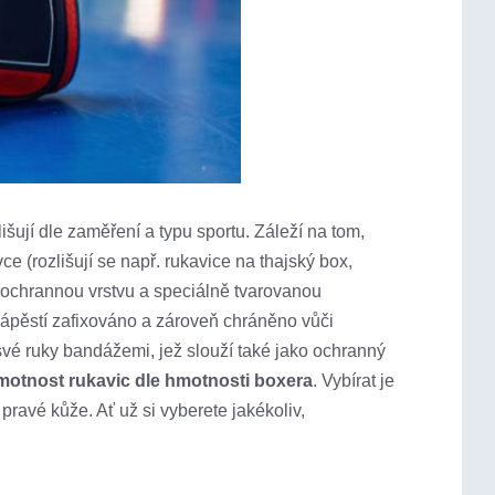
zlišují dle zaměření a typu sportu. Záleží na tom,
ce (rozlišují se např. rukavice na thajský box,
í ochrannou vrstvu a speciálně tvarovanou
ápěstí zafixováno a zároveň chráněno vůči
i své ruky bandážemi, jež slouží také jako ochranný
motnost rukavic dle hmotnosti boxera
. Vybírat je
pravé kůže. Ať už si vyberete jakékoliv,