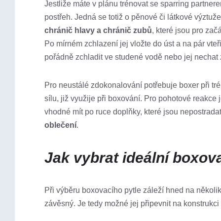
Jestliže máte v plánu trénovat se sparring partne
postřeh. Jedná se totiž o pěnové či látkové výztuž
chránič hlavy a chránič zubů
, které jsou pro za
Po mírném zchlazení jej vložte do úst a na pár vteř
pořádně zchladit ve studené vodě nebo jej nechat 
Pro neustálé zdokonalování potřebuje boxer při tr
sílu, již využije při boxování. Pro pohotové reakce
vhodné mít po ruce doplňky, které jsou nepostradat
oblečení
.
Jak vybrat ideální boxova
Při výběru boxovacího pytle záleží hned na několik
závěsný. Je tedy možné jej připevnit na konstrukci 