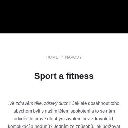
HOME
NÁVODY
Sport a fitness
„
Ve zdravém těle, zdravý duch
!“ Jak ale dosáhnout toho,
abychom byli s naším tělem spokojení a to se nám
odvděčilo právě dlouhým životem bez zdravotních
komplikací a neduhů? Jedním ze způsobů, jak udržovat