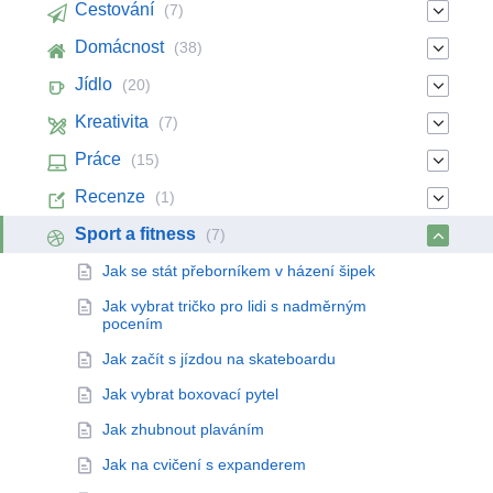
Cestování
(7)
Domácnost
(38)
Jídlo
(20)
Kreativita
(7)
Práce
(15)
Recenze
(1)
Sport a fitness
(7)
Jak se stát přeborníkem v házení šipek
Jak vybrat tričko pro lidi s nadměrným
pocením
Jak začít s jízdou na skateboardu
Jak vybrat boxovací pytel
Jak zhubnout plaváním
Jak na cvičení s expanderem