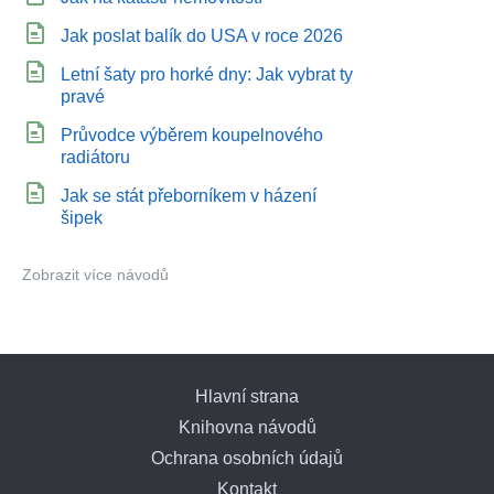
Jak poslat balík do USA v roce 2026
Letní šaty pro horké dny: Jak vybrat ty
pravé
Průvodce výběrem koupelnového
radiátoru
Jak se stát přeborníkem v házení
šipek
Zobrazit více návodů
Hlavní strana
Knihovna návodů
Ochrana osobních údajů
Kontakt