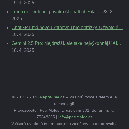
19. 4. 2025
Lumo od Protonu: privátní AI chatbot. Síla,…
28. 8.
2025
ChatGPT má novou knihovnu pro obrázky. Uživatelé…
19. 4. 2025
Gemini 2.5 Pro: Nejdražší, ale také nejvýkonnější AI…
18. 4. 2025
© 2019 - 2026
Napovime.cz
– Váš průvodce světem AI a
technologií.
Provozovatel: Petr Malec, Družstevní 332, Bohumín, IČ:
75248255 |
info@petrmalec.cz
Veškeré uvedené informace jsou založeny na odborných a