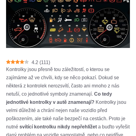
4.2
(
111
)
Kontrolky jsou přesně tou záležitostí, o kterou se
zajímáme až ve chvíli, kdy se něco pokazí. Dokud se
některá z kontrolek nerozsvítí, často ani mnoho z nás
netuší, co jednotlivé symboly znamenají.
Co tedy
jednotlivé kontrolky v autě znamenají?
Kontrolky jsou
velmi důležité a chrání nejen naše vozidlo před
poškozením, ale také naše bezpečí na cestách. Proto je
nutné
svítící kontrolku nikdy nepřehlížet
a buďto vyřešit
daný problém na vozidle samostatně, nebo co nejdříve