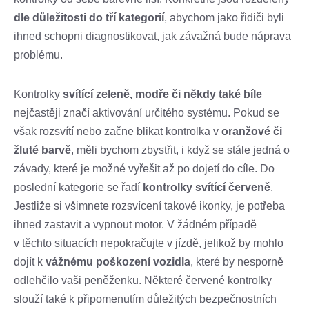
dle důležitosti do tří kategorií
, abychom jako řidiči byli
ihned schopni diagnostikovat, jak závažná bude náprava
problému.
Kontrolky
svítící zeleně, modře či někdy také bíle
nejčastěji značí aktivování určitého systému. Pokud se
však rozsvítí nebo začne blikat kontrolka v
oranžové či
žluté barvě
, měli bychom zbystřit, i když se stále jedná o
závady, které je možné vyřešit až po dojetí do cíle. Do
poslední kategorie se řadí
kontrolky svítící červeně
.
Jestliže si všimnete rozsvícení takové ikonky, je potřeba
ihned zastavit a vypnout motor. V žádném případě
v těchto situacích nepokračujte v jízdě, jelikož by mohlo
dojít k
vážnému poškození vozidla
, které by nesporně
odlehčilo vaši peněženku. Některé červené kontrolky
slouží také k připomenutím důležitých bezpečnostních