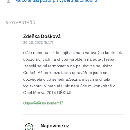
Na co si dát pozor při výběru automobilu
5 KOMENTÁŘŮ
Zdeňka Došková
20. 10. 2023 (5:17)
stále nemohu nikde najít seznam varovných kontrolek
upozorňujících na chybu -problém na autě .Třeba
,zasekl se mi termostat a na palubovce se ukázal
Code4 .Až po konzultaci s opravářem jsem se
dozvěděla o co se jedná.Seznam bych si chtěla
vytisknout .V manuálu nic není.Jde mi konkrétně o
Opel Meriva 2014 DĚKUJI
Odpovědět na komentář
Napovime.cz