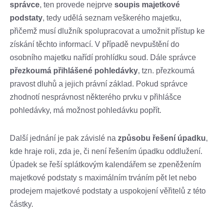
správce
, ten provede nejprve
soupis majetkové
podstaty
, tedy udělá seznam veškerého majetku,
přičemž musí dlužník spolupracovat a umožnit přístup ke
získání těchto informací. V případě nevpuštění do
osobního majetku nařídí prohlídku soud. Dále správce
přezkoumá přihlášené pohledávky
, tzn. přezkoumá
pravost dluhů a jejich právní základ. Pokud správce
zhodnotí nesprávnost některého prvku v přihlášce
pohledávky, má možnost pohledávku popřít.
Další jednání je pak závislé na
způsobu řešení úpadku
,
kde hraje roli, zda je, či není řešením úpadku oddlužení.
Úpadek se řeší splátkovým kalendářem se zpeněžením
majetkové podstaty s maximálním trváním pět let nebo
prodejem majetkové podstaty a uspokojení věřitelů z této
částky.