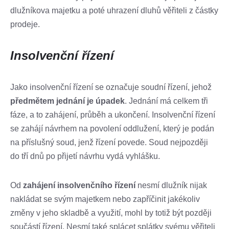
dlužníkova majetku a poté uhrazení dluhů věřiteli z částky
prodeje.
Insolvenční řízení
Jako insolvenční řízení se označuje soudní řízení, jehož
předmětem jednání je úpadek
. Jednání má celkem tři
fáze, a to zahájení, průběh a ukončení. Insolvenční řízení
se zahájí návrhem na povolení oddlužení, který je podán
na příslušný soud, jenž řízení povede. Soud nejpozději
do tří dnů po přijetí návrhu vydá vyhlášku.
Od
zahájení insolvenčního řízení
nesmí dlužník nijak
nakládat se svým majetkem nebo zapříčinit jakékoliv
změny v jeho skladbě a využití, mohl by totiž být později
součástí řízení. Nesmí také splácet splátky svému věřiteli