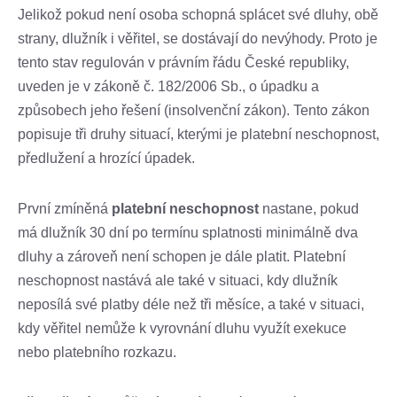
Jelikož pokud není osoba schopná splácet své dluhy, obě
strany, dlužník i věřitel, se dostávají do nevýhody. Proto je
tento stav regulován v právním řádu České republiky,
uveden je v zákoně č. 182/2006 Sb., o úpadku a
způsobech jeho řešení (insolvenční zákon). Tento zákon
popisuje tři druhy situací, kterými je platební neschopnost,
předlužení a hrozící úpadek.
První zmíněná
platební neschopnost
nastane, pokud
má dlužník 30 dní po termínu splatnosti minimálně dva
dluhy a zároveň není schopen je dále platit. Platební
neschopnost nastává ale také v situaci, kdy dlužník
neposílá své platby déle než tři měsíce, a také v situaci,
kdy věřitel nemůže k vyrovnání dluhu využít exekuce
nebo platebního rozkazu.