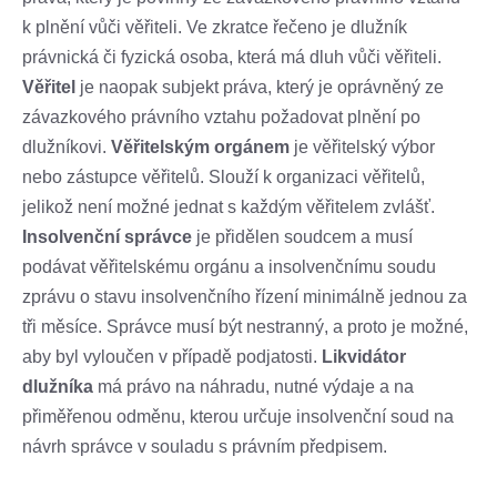
k plnění vůči věřiteli. Ve zkratce řečeno je dlužník
právnická či fyzická osoba, která má dluh vůči věřiteli.
Věřitel
je naopak subjekt práva, který je oprávněný ze
závazkového právního vztahu požadovat plnění po
dlužníkovi.
Věřitelským orgánem
je věřitelský výbor
nebo zástupce věřitelů. Slouží k organizaci věřitelů,
jelikož není možné jednat s každým věřitelem zvlášť.
Insolvenční správce
je přidělen soudcem a musí
podávat věřitelskému orgánu a insolvenčnímu soudu
zprávu o stavu insolvenčního řízení minimálně jednou za
tři měsíce. Správce musí být nestranný, a proto je možné,
aby byl vyloučen v případě podjatosti.
Likvidátor
dlužníka
má právo na náhradu, nutné výdaje a na
přiměřenou odměnu, kterou určuje insolvenční soud na
návrh správce v souladu s právním předpisem.