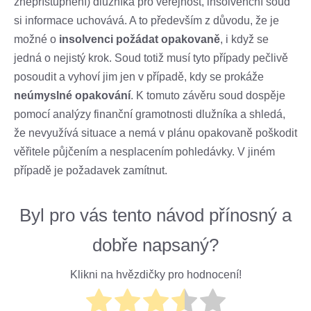
znepřístupnění) dlužníka pro veřejnost, insolvenční soud
si informace uchovává. A to především z důvodu, že je
možné o
insolvenci požádat opakovaně
, i když se
jedná o nejistý krok. Soud totiž musí tyto případy pečlivě
posoudit a vyhoví jim jen v případě, kdy se prokáže
neúmyslné opakování
. K tomuto závěru soud dospěje
pomocí analýzy finanční gramotnosti dlužníka a shledá,
že nevyužívá situace a nemá v plánu opakovaně poškodit
věřitele půjčením a nesplacením pohledávky. V jiném
případě je požadavek zamítnut.
Byl pro vás tento návod přínosný a
dobře napsaný?
Klikni na hvězdičky pro hodnocení!