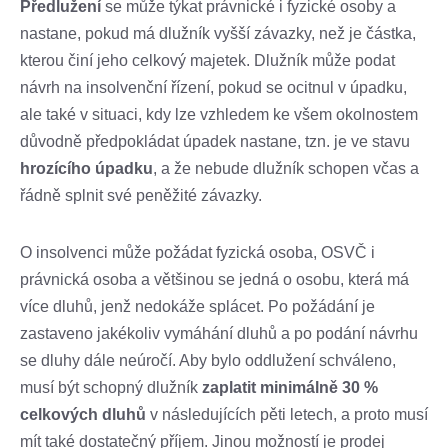
Předlužení
se může týkat právnické i fyzické osoby a
nastane, pokud má dlužník vyšší závazky, než je částka,
kterou činí jeho celkový majetek. Dlužník může podat
návrh na insolvenční řízení, pokud se ocitnul v úpadku,
ale také v situaci, kdy lze vzhledem ke všem okolnostem
důvodně předpokládat úpadek nastane, tzn. je ve stavu
hrozícího úpadku
, a že nebude dlužník schopen včas a
řádně splnit své peněžité závazky.
O insolvenci může požádat fyzická osoba, OSVČ i
právnická osoba a většinou se jedná o osobu, která má
více dluhů, jenž nedokáže splácet. Po požádání je
zastaveno jakékoliv vymáhání dluhů a po podání návrhu
se dluhy dále neúročí. Aby bylo oddlužení schváleno,
musí být schopný dlužník
zaplatit minimálně 30 %
celkových dluhů
v následujících pěti letech, a proto musí
mít také dostatečný příjem. Jinou možností je prodej