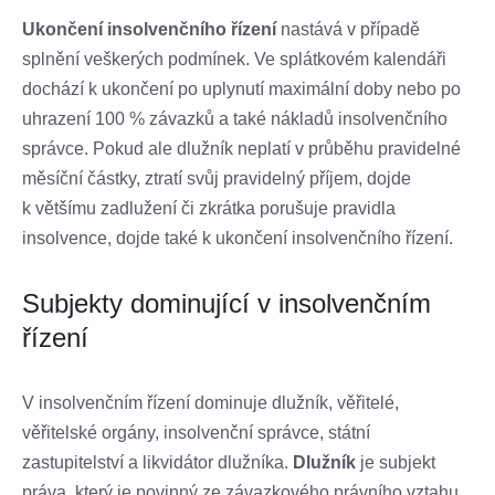
Ukončení insolvenčního řízení
nastává v případě
splnění veškerých podmínek. Ve splátkovém kalendáři
dochází k ukončení po uplynutí maximální doby nebo po
uhrazení 100 % závazků a také nákladů insolvenčního
správce. Pokud ale dlužník neplatí v průběhu pravidelné
měsíční částky, ztratí svůj pravidelný příjem, dojde
k většímu zadlužení či zkrátka porušuje pravidla
insolvence, dojde také k ukončení insolvenčního řízení.
Subjekty dominující v insolvenčním
řízení
V insolvenčním řízení dominuje dlužník, věřitelé,
věřitelské orgány, insolvenční správce, státní
zastupitelství a likvidátor dlužníka.
Dlužník
je subjekt
práva, který je povinný ze závazkového právního vztahu