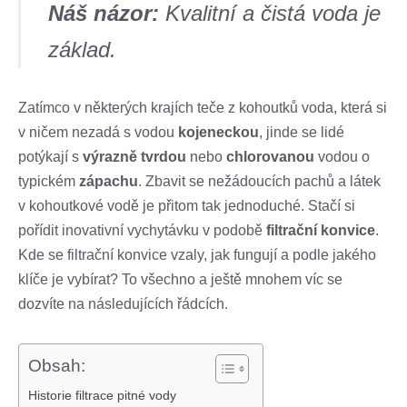
Náš názor:
Kvalitní a čistá voda je
základ.
Zatímco v některých krajích teče z kohoutků voda, která si
v ničem nezadá s vodou
kojeneckou
, jinde se lidé
potýkají s
výrazně tvrdou
nebo
chlorovanou
vodou o
typickém
zápachu
. Zbavit se nežádoucích pachů a látek
v kohoutkové vodě je přitom tak jednoduché. Stačí si
pořídit inovativní vychytávku v podobě
filtrační konvice
.
Kde se filtrační konvice vzaly, jak fungují a podle jakého
klíče je vybírat? To všechno a ještě mnohem víc se
dozvíte na následujících řádcích.
Obsah:
Historie filtrace pitné vody