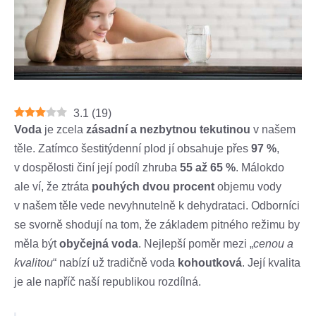
3.1
(
19
)
Voda
je zcela
zásadní a nezbytnou tekutinou
v našem
těle. Zatímco šestitýdenní plod jí obsahuje přes
97 %
,
v dospělosti činí její podíl zhruba
55 až 65 %
. Málokdo
ale ví, že ztráta
pouhých dvou procent
objemu vody
v našem těle vede nevyhnutelně k dehydrataci. Odborníci
se svorně shodují na tom, že základem pitného režimu by
měla být
obyčejná voda
. Nejlepší poměr mezi „
cenou a
kvalitou
“ nabízí už tradičně voda
kohoutková
. Její kvalita
je ale napříč naší republikou rozdílná.