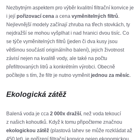
Nezbytným aspektem pro výběr kvalitní filtrační konvice je
i její
pořizovací cena
a cena
vyměnitelných filtrů
.
Nejlevnější modely začínají zhruba na třech stovkách, ty
nejdražší se mohou vyšplhat i nad hranici dvou tisíc. Co
se týče vyměnitelných filtrů (jeden či dva kusy jsou
většinou součástí originálního balení), jejich životnost
závisí nejen na kvalitě vody, ale také na počtu
přefiltrovaných litrů a konkrétním výrobci. Obecně
počítejte s tím, že filtr je nutno vyměnit
jednou za měsíc
.
Ekologická zátěž
Balená voda je cca
2 000x dražší
, než voda tekoucí
z našich kohoutků. Když k tomu připočteme značnou
ekologickou zátěž
(plastová lahev se může rozkládat až
450 let), je pořízení filtrační konvice nejen ekonomickou,