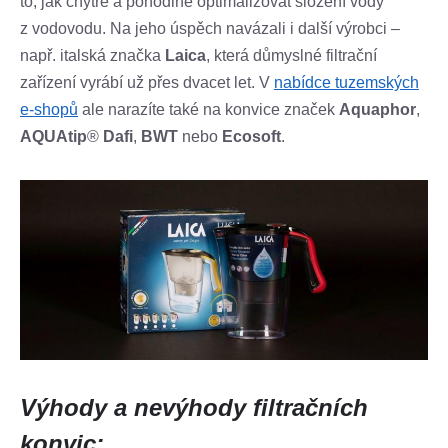
to, jak chytře a pohodlně optimalizovat složení vody
z vodovodu. Na jeho úspěch navázali i další výrobci –
např. italská značka
Laica
, která důmyslné filtrační
zařízení vyrábí už přes dvacet let. V
nabídce tuzemských
e-shopů
ale narazíte také na konvice značek
Aquaphor
,
AQUAtip
®
Dafi
,
BWT
nebo
Ecosoft
.
Výhody a nevýhody filtračních
konvic: