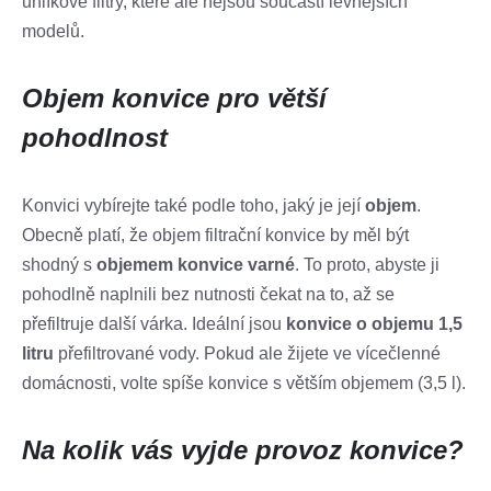
uhlíkové filtry, které ale nejsou součástí levnějších
modelů.
Objem konvice pro větší
pohodlnost
Konvici vybírejte také podle toho, jaký je její
objem
.
Obecně platí, že objem filtrační konvice by měl být
shodný s
objemem konvice varné
. To proto, abyste ji
pohodlně naplnili bez nutnosti čekat na to, až se
přefiltruje další várka. Ideální jsou
konvice o objemu 1,5
litru
přefiltrované vody. Pokud ale žijete ve vícečlenné
domácnosti, volte spíše konvice s větším objemem (3,5 l).
Na kolik vás vyjde provoz konvice?