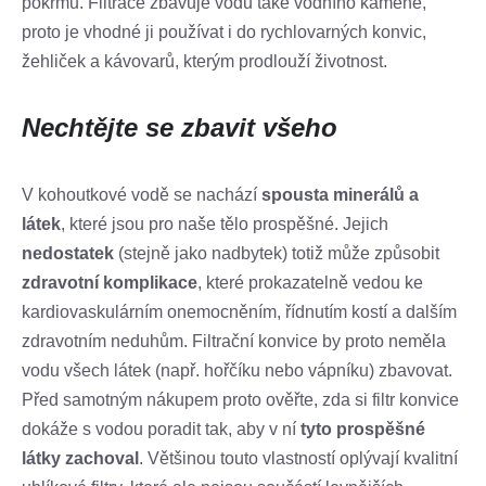
pokrmů. Filtrace zbavuje vodu také vodního kamene,
proto je vhodné ji používat i do rychlovarných konvic,
žehliček a kávovarů, kterým prodlouží životnost.
Nechtějte se zbavit všeho
V kohoutkové vodě se nachází
spousta minerálů a
látek
, které jsou pro naše tělo prospěšné. Jejich
nedostatek
(stejně jako nadbytek) totiž může způsobit
zdravotní komplikace
, které prokazatelně vedou ke
kardiovaskulárním onemocněním, řídnutím kostí a dalším
zdravotním neduhům. Filtrační konvice by proto neměla
vodu všech látek (např. hořčíku nebo vápníku) zbavovat.
Před samotným nákupem proto ověřte, zda si filtr konvice
dokáže s vodou poradit tak, aby v ní
tyto prospěšné
látky zachoval
. Většinou touto vlastností oplývají kvalitní