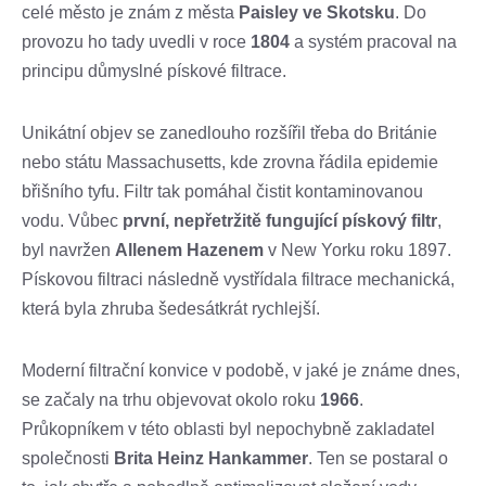
celé město je znám z města
Paisley ve Skotsku
. Do
provozu ho tady uvedli v roce
1804
a systém pracoval na
principu důmyslné pískové filtrace.
Unikátní objev se zanedlouho rozšířil třeba do Británie
nebo státu Massachusetts, kde zrovna řádila epidemie
břišního tyfu. Filtr tak pomáhal čistit kontaminovanou
vodu. Vůbec
první, nepřetržitě fungující pískový filtr
,
byl navržen
Allenem Hazenem
v New Yorku roku 1897.
Pískovou filtraci následně vystřídala filtrace mechanická,
která byla zhruba šedesátkrát rychlejší.
Moderní filtrační konvice v podobě, v jaké je známe dnes,
se začaly na trhu objevovat okolo roku
1966
.
Průkopníkem v této oblasti byl nepochybně zakladatel
společnosti
Brita Heinz Hankammer
. Ten se postaral o