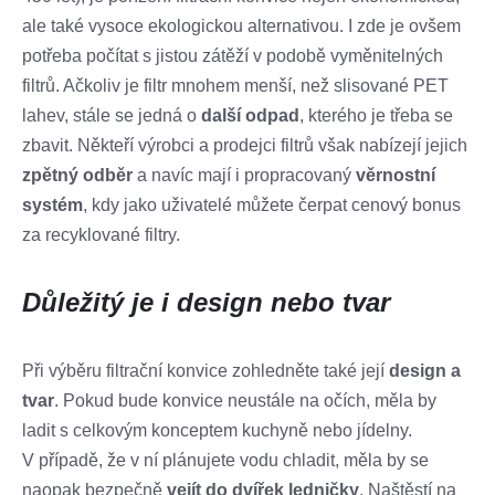
ale také vysoce ekologickou alternativou. I zde je ovšem
potřeba počítat s jistou zátěží v podobě vyměnitelných
filtrů. Ačkoliv je filtr mnohem menší, než slisované PET
lahev, stále se jedná o
další odpad
, kterého je třeba se
zbavit. Někteří výrobci a prodejci filtrů však nabízejí jejich
zpětný odběr
a navíc mají i propracovaný
věrnostní
systém
, kdy jako uživatelé můžete čerpat cenový bonus
za recyklované filtry.
Důležitý je i design nebo tvar
Při výběru filtrační konvice zohledněte také její
design a
tvar
. Pokud bude konvice neustále na očích, měla by
ladit s celkovým konceptem kuchyně nebo jídelny.
V případě, že v ní plánujete vodu chladit, měla by se
naopak bezpečně
vejít do dvířek ledničky
. Naštěstí na