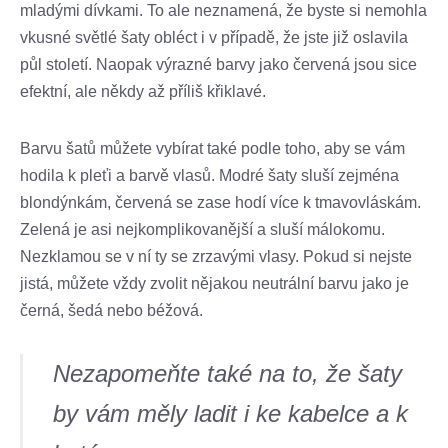
mladými dívkami. To ale neznamená, že byste si nemohla
vkusné světlé šaty obléct i v případě, že jste již oslavila
půl století. Naopak výrazné barvy jako červená jsou sice
efektní, ale někdy až příliš křiklavé.
Barvu šatů můžete vybírat také podle toho, aby se vám
hodila k pleťi a barvě vlasů. Modré šaty sluší zejména
blondýnkám, červená se zase hodí více k tmavovláskám.
Zelená je asi nejkomplikovanější a sluší málokomu.
Nezklamou se v ní ty se zrzavými vlasy. Pokud si nejste
jistá, můžete vždy zvolit nějakou neutrální barvu jako je
černá, šedá nebo béžová.
Nezapomeňte také na to, že šaty
by vám měly ladit i ke kabelce a k