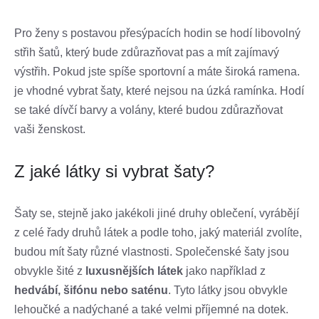
Pro ženy s postavou přesýpacích hodin se hodí libovolný
střih šatů, který bude zdůrazňovat pas a mít zajímavý
výstřih. Pokud jste spíše sportovní a máte široká ramena.
je vhodné vybrat šaty, které nejsou na úzká ramínka. Hodí
se také dívčí barvy a volány, které budou zdůrazňovat
vaši ženskost.
Z jaké látky si vybrat šaty?
Šaty se, stejně jako jakékoli jiné druhy oblečení, vyrábějí
z celé řady druhů látek a podle toho, jaký materiál zvolíte,
budou mít šaty různé vlastnosti. Společenské šaty jsou
obvykle šité z
luxusnějších látek
jako například z
hedvábí, šifónu nebo saténu
. Tyto látky jsou obvykle
lehoučké a nadýchané a také velmi příjemné na dotek.