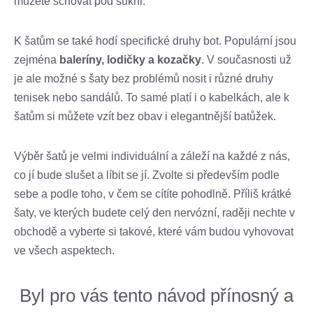
můžete schovat pod sukni.
K šatům se také hodí specifické druhy bot. Populární jsou
zejména
baleríny, lodičky a kozačky
. V současnosti už
je ale možné s šaty bez problémů nosit i různé druhy
tenisek nebo sandálů. To samé platí i o kabelkách, ale k
šatům si můžete vzít bez obav i elegantnější batůžek.
Výběr šatů je velmi individuální a záleží na každé z nás,
co jí bude slušet a líbit se jí. Zvolte si především podle
sebe a podle toho, v čem se cítíte pohodlně. Příliš krátké
šaty, ve kterých budete celý den nervózní, raději nechte v
obchodě a vyberte si takové, které vám budou vyhovovat
ve všech aspektech.
Byl pro vás tento návod přínosný a