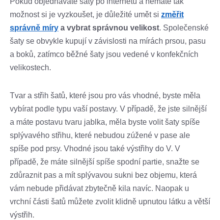
Pokud objednáváte šaty po internetu a nemáte tak
možnost si je vyzkoušet, je důležité umět si
změřit
správně míry
a vybrat správnou velikost
. Společenské
šaty se obvykle kupují v závislosti na mírách prsou, pasu
a boků, zatímco běžné šaty jsou vedené v konfekčních
velikostech.
Tvar a střih šatů, které jsou pro vás vhodné, byste měla
vybírat podle typu vaší postavy. V případě, že jste silnější
a máte postavu tvaru jablka, měla byste volit šaty spíše
splývavého střihu, které nebudou zúžené v pase ale
spíše pod prsy. Vhodné jsou také výstřihy do V. V
případě, že máte silnější spíše spodní partie, snažte se
zdůraznit pas a mít splývavou sukni bez objemu, která
vám nebude přidávat zbytečně kila navíc. Naopak u
vrchní části šatů můžete zvolit klidně upnutou látku a větší
výstřih.