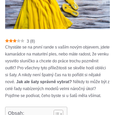
3
(
8
)
Chystáte se na první rande s vaším novým objevem, jdete
kamarádce na maturitní ples, nebo máte radost, že venku
vysvitlo sluníčko a chcete do práce trochu pozměnit
outfit? Pro všechny tyto příležitosti se skvěle hodí obléci
si šaty. A nikdy není špatný čas na to pořídit si nějaké
nové.
Jak ale šaty správně vybrat?
Někdy to může být z
celé řady nabízených modelů velmi náročný úkol?
Pojďme se podívat, čeho byste si u šatů měla všímat.
Obsah: