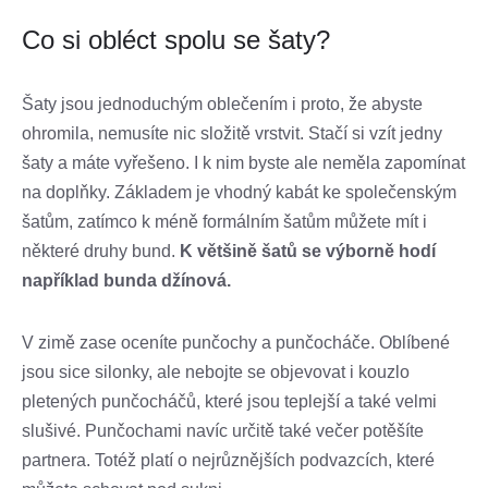
Co si obléct spolu se šaty?
Šaty jsou jednoduchým oblečením i proto, že abyste
ohromila, nemusíte nic složitě vrstvit. Stačí si vzít jedny
šaty a máte vyřešeno. I k nim byste ale neměla zapomínat
na doplňky. Základem je vhodný kabát ke společenským
šatům, zatímco k méně formálním šatům můžete mít i
některé druhy bund.
K většině šatů se výborně hodí
například bunda džínová.
V zimě zase oceníte punčochy a punčocháče. Oblíbené
jsou sice silonky, ale nebojte se objevovat i kouzlo
pletených punčocháčů, které jsou teplejší a také velmi
slušivé. Punčochami navíc určitě také večer potěšíte
partnera. Totéž platí o nejrůznějších podvazcích, které