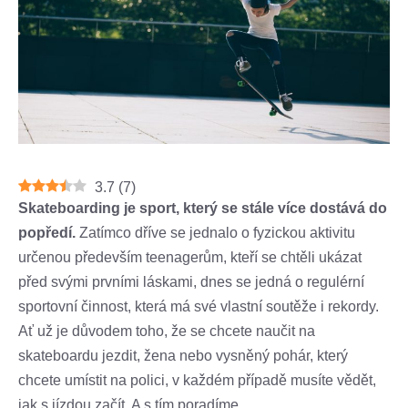
3.7
(
7
)
Skateboarding je sport, který se stále více dostává do
popředí.
Zatímco dříve se jednalo o fyzickou aktivitu
určenou především teenagerům, kteří se chtěli ukázat
před svými prvními láskami, dnes se jedná o regulérní
sportovní činnost, která má své vlastní soutěže i rekordy.
Ať už je důvodem toho, že se chcete naučit na
skateboardu jezdit, žena nebo vysněný pohár, který
chcete umístit na polici, v každém případě musíte vědět,
jak s jízdou začít. A s tím poradíme.