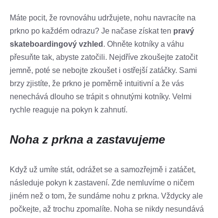
Máte pocit, že rovnováhu udržujete, nohu navracíte na
prkno po každém odrazu? Je načase získat ten
pravý
skateboardingový vzhled
. Ohněte kotníky a váhu
přesuňte tak, abyste zatočili. Nejdříve zkoušejte zatočit
jemně, poté se nebojte zkoušet i ostřejší zatáčky. Sami
brzy zjistíte, že prkno je poměrně intuitivní a že vás
nenechává dlouho se trápit s ohnutými kotníky. Velmi
rychle reaguje na pokyn k zahnutí.
Noha z prkna a zastavujeme
Když už umíte stát, odrážet se a samozřejmě i zatáčet,
následuje pokyn k zastavení. Zde nemluvíme o ničem
jiném než o tom, že sundáme nohu z prkna. Vždycky ale
počkejte, až trochu zpomalíte. Noha se nikdy nesundává