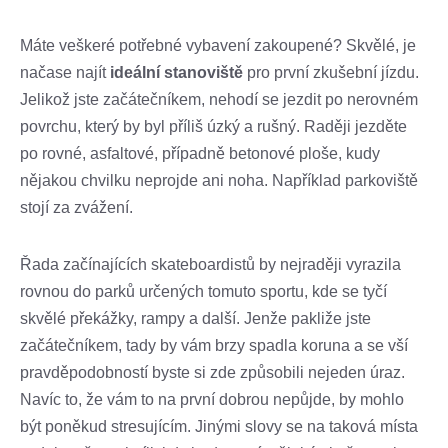
Máte veškeré potřebné vybavení zakoupené? Skvělé, je
načase najít
ideální stanoviště
pro první zkušební jízdu.
Jelikož jste začátečníkem, nehodí se jezdit po nerovném
povrchu, který by byl příliš úzký a rušný. Raději jezděte
po rovné, asfaltové, případně betonové ploše, kudy
nějakou chvilku neprojde ani noha. Například parkoviště
stojí za zvážení.
Řada začínajících skateboardistů by nejraději vyrazila
rovnou do parků určených tomuto sportu, kde se tyčí
skvělé překážky, rampy a další. Jenže pakliže jste
začátečníkem, tady by vám brzy spadla koruna a se vší
pravděpodobností byste si zde způsobili nejeden úraz.
Navíc to, že vám to na první dobrou nepůjde, by mohlo
být poněkud stresujícím. Jinými slovy se na taková místa