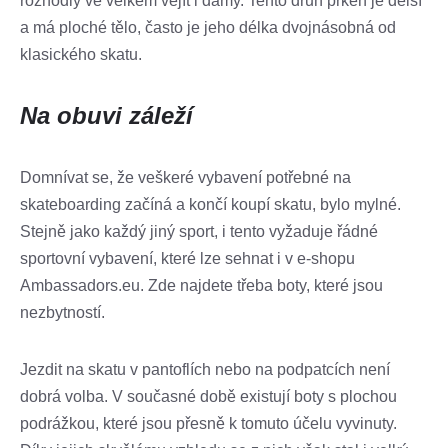
rozhodly ve velkém vejít i dámy. Tento druh prken je delší
a má ploché tělo, často je jeho délka dvojnásobná od
klasického skatu.
Na obuvi záleží
Domnívat se, že veškeré vybavení potřebné na
skateboarding začíná a končí koupí skatu, bylo mylné.
Stejně jako každý jiný sport, i tento vyžaduje řádné
sportovní vybavení, které lze sehnat i v e-shopu
Ambassadors.eu. Zde najdete třeba boty, které jsou
nezbytností.
Jezdit na skatu v pantoflích nebo na podpatcích není
dobrá volba. V současné době existují boty s plochou
podrážkou, které jsou přesně k tomuto účelu vyvinuty.