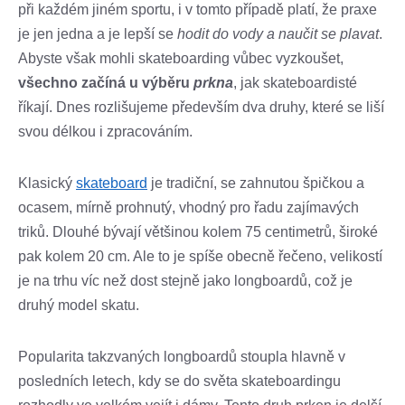
při každém jiném sportu, i v tomto případě platí, že praxe
je jen jedna a je lepší se
hodit do vody a naučit se plavat
.
Abyste však mohli skateboarding vůbec vyzkoušet,
všechno začíná u výběru
prkna
, jak skateboardisté
říkají. Dnes rozlišujeme především dva druhy, které se liší
svou délkou i zpracováním.
Klasický
skateboard
je tradiční, se zahnutou špičkou a
ocasem, mírně prohnutý, vhodný pro řadu zajímavých
triků. Dlouhé bývají většinou kolem 75 centimetrů, široké
pak kolem 20 cm. Ale to je spíše obecně řečeno, velikostí
je na trhu víc než dost stejně jako longboardů, což je
druhý model skatu.
Popularita takzvaných longboardů stoupla hlavně v
posledních letech, kdy se do světa skateboardingu