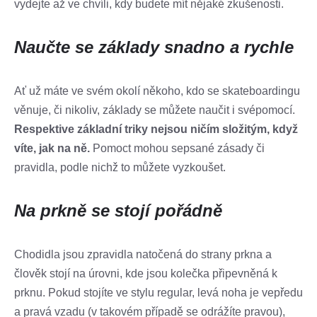
vydejte až ve chvíli, kdy budete mít nějaké zkušenosti.
Naučte se základy snadno a rychle
Ať už máte ve svém okolí někoho, kdo se skateboardingu
věnuje, či nikoliv, základy se můžete naučit i svépomocí.
Respektive základní triky nejsou ničím složitým, když
víte, jak na ně.
Pomoct mohou sepsané zásady či
pravidla, podle nichž to můžete vyzkoušet.
Na prkně se stojí pořádně
Chodidla jsou zpravidla natočená do strany prkna a
člověk stojí na úrovni, kde jsou kolečka připevněná k
prknu. Pokud stojíte ve stylu regular, levá noha je vepředu
a pravá vzadu (v takovém případě se odrážíte pravou),