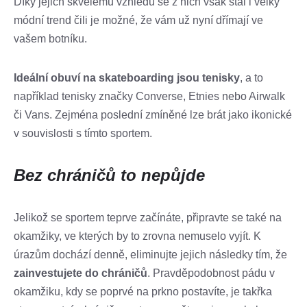
Díky jejich skvělému vzhledu se z nich však stal i velký
módní trend čili je možné, že vám už nyní dřímají ve
vašem botníku.
Ideální obuví na skateboarding jsou tenisky
, a to
například tenisky značky Converse, Etnies nebo Airwalk
či Vans. Zejména poslední zmíněné lze brát jako ikonické
v souvislosti s tímto sportem.
Bez chráničů to nepůjde
Jelikož se sportem teprve začínáte, připravte se také na
okamžiky, ve kterých by to zrovna nemuselo vyjít. K
úrazům dochází denně, eliminujte jejich následky tím, že
zainvestujete do chráničů
. Pravděpodobnost pádu v
okamžiku, kdy se poprvé na prkno postavíte, je takřka