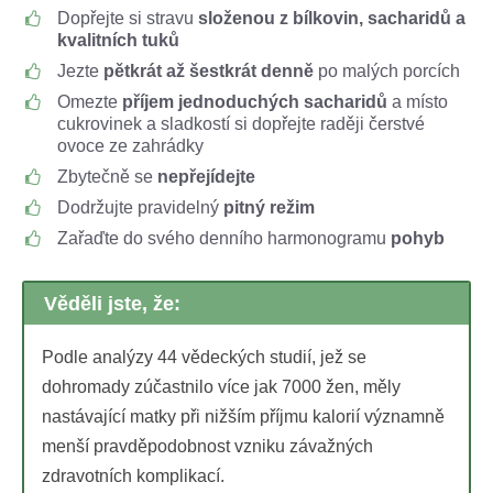
Dopřejte si stravu
složenou z bílkovin, sacharidů a
kvalitních tuků
Jezte
pětkrát až šestkrát denně
po malých porcích
Omezte
příjem jednoduchých sacharidů
a místo
cukrovinek a sladkostí si dopřejte raději čerstvé
ovoce ze zahrádky
Zbytečně se
nepřejídejte
Dodržujte pravidelný
pitný režim
Zařaďte do svého denního harmonogramu
pohyb
Věděli jste, že:
Podle analýzy 44 vědeckých studií, jež se
dohromady zúčastnilo více jak 7000 žen, měly
nastávající matky při nižším příjmu kalorií významně
menší pravděpodobnost vzniku závažných
zdravotních komplikací.