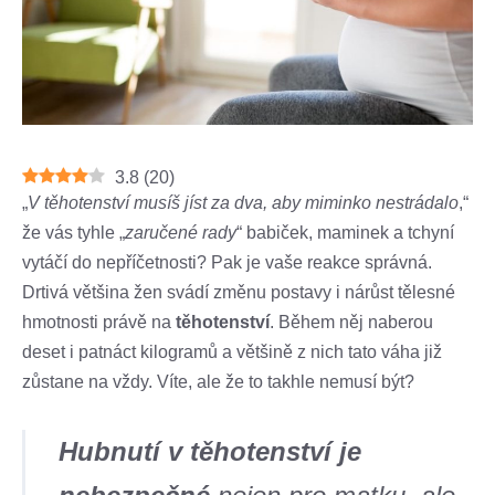
3.8
(
20
)
„
V těhotenství musíš jíst za dva, aby miminko nestrádalo
,“
že vás tyhle „
zaručené rady
“ babiček, maminek a tchyní
vytáčí do nepříčetnosti? Pak je vaše reakce správná.
Drtivá většina žen svádí změnu postavy i nárůst tělesné
hmotnosti právě na
těhotenství
. Během něj naberou
deset i patnáct kilogramů a většině z nich tato váha již
zůstane na vždy. Víte, ale že to takhle nemusí být?
Hubnutí v těhotenství je