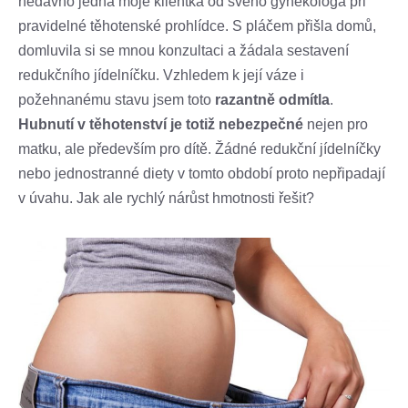
nedávno jedna moje klientka od svého gynekologa při
pravidelné těhotenské prohlídce. S pláčem přišla domů,
domluvila si se mnou konzultaci a žádala sestavení
redukčního jídelníčku. Vzhledem k její váze i
požehnanému stavu jsem toto
razantně odmítla
.
Hubnutí v těhotenství je totiž nebezpečné
nejen pro
matku, ale především pro dítě. Žádné redukční jídelníčky
nebo jednostranné diety v tomto období proto nepřipadají
v úvahu. Jak ale rychlý nárůst hmotnosti řešit?