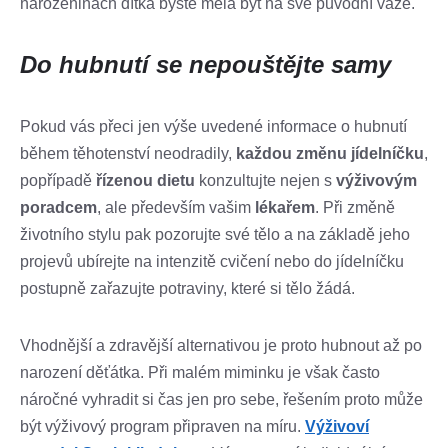
narozeninách dítka byste měla být na své původní váze.
Do hubnutí se nepouštějte samy
Pokud vás přeci jen výše uvedené informace o hubnutí
během těhotenství neodradily,
každou změnu jídelníčku
,
popřípadě
řízenou dietu
konzultujte nejen s
výživovým
poradcem
, ale především vašim
lékařem
. Při změně
životního stylu pak pozorujte své tělo a na základě jeho
projevů ubírejte na intenzitě cvičení nebo do jídelníčku
postupně zařazujte potraviny, které si tělo žádá.
Vhodnější a zdravější alternativou je proto hubnout až po
narození děťátka. Při malém miminku je však často
náročné vyhradit si čas jen pro sebe, řešením proto může
být výživový program připraven na míru.
Výživoví