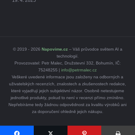
19. 4. 2025
© 2019 - 2026
Napovime.cz
– Váš průvodce světem AI a
technologií.
Provozovatel: Petr Malec, Družstevní 332, Bohumín, IČ:
75248255 |
info@petrmalec.cz
Veškeré uvedené informace jsou založeny na odborných a
uživatelských recenzích, znalostech a zkušenostech redakce,
které vyjadřují jejich subjektivní názor. Osobně netestujeme
jednotlivé produkty, pokud to není v recenzi přímo zmíněno.
Nepřebíráme tedy žádnou odpovědnost za kvalitu výrobků ani
za doporučení ohledně jejich nákupu.