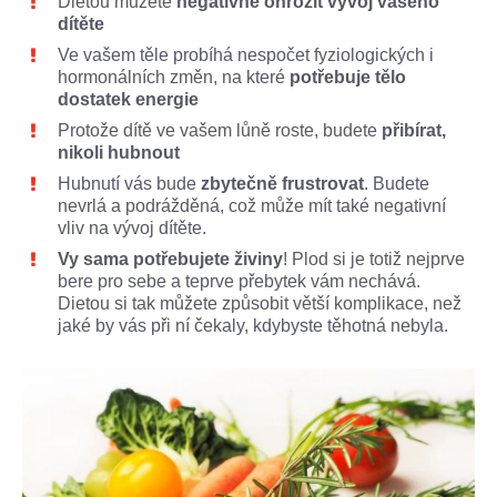
Dietou můžete
negativně ohrozit vývoj vašeho
dítěte
Ve vašem těle probíhá nespočet fyziologických i
hormonálních změn, na které
potřebuje
tělo
dostatek energie
Protože dítě ve vašem lůně roste, budete
přibírat,
nikoli hubnout
Hubnutí vás bude
zbytečně frustrovat
. Budete
nevrlá a podrážděná, což může mít také negativní
vliv na vývoj dítěte.
Vy sama potřebujete živiny
! Plod si je totiž nejprve
bere pro sebe a teprve přebytek vám nechává.
Dietou si tak můžete způsobit větší komplikace, než
jaké by vás při ní čekaly, kdybyste těhotná nebyla.