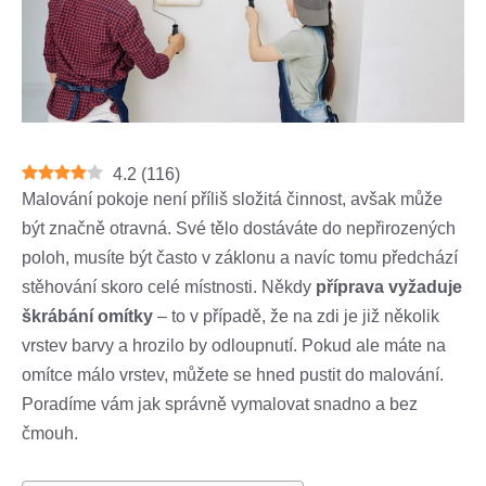
4.2
(
116
)
Malování pokoje není příliš složitá činnost, avšak může
být značně otravná. Své tělo dostáváte do nepřirozených
poloh, musíte být často v záklonu a navíc tomu předchází
stěhování skoro celé místnosti. Někdy
příprava vyžaduje
škrábání omítky
– to v případě, že na zdi je již několik
vrstev barvy a hrozilo by odloupnutí. Pokud ale máte na
omítce málo vrstev, můžete se hned pustit do malování.
Poradíme vám jak správně vymalovat snadno a bez
čmouh.