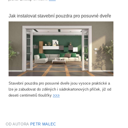
Jak instalovat stavební pouzdra pro posuvné dveře
Stavební pouzdra pro posuvné dveře jsou vysoce praktické a
lze je zabudovat do zděných i sádrokartonových příček, již od
deseti centimetrů tloušťky
>>>
OD AUTORA
PETR MALEC