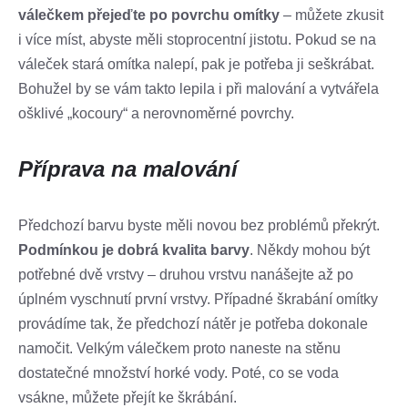
válečkem přejeďte po povrchu omítky
– můžete zkusit
i více míst, abyste měli stoprocentní jistotu. Pokud se na
váleček stará omítka nalepí, pak je potřeba ji seškrábat.
Bohužel by se vám takto lepila i při malování a vytvářela
ošklivé „kocoury“ a nerovnoměrné povrchy.
Příprava na malování
Předchozí barvu byste měli novou bez problémů překrýt.
Podmínkou je dobrá kvalita barvy
. Někdy mohou být
potřebné dvě vrstvy – druhou vrstvu nanášejte až po
úplném vyschnutí první vrstvy. Případné škrabání omítky
provádíme tak, že předchozí nátěr je potřeba dokonale
namočit. Velkým válečkem proto naneste na stěnu
dostatečné množství horké vody. Poté, co se voda
vsákne, můžete přejít ke škrábání.