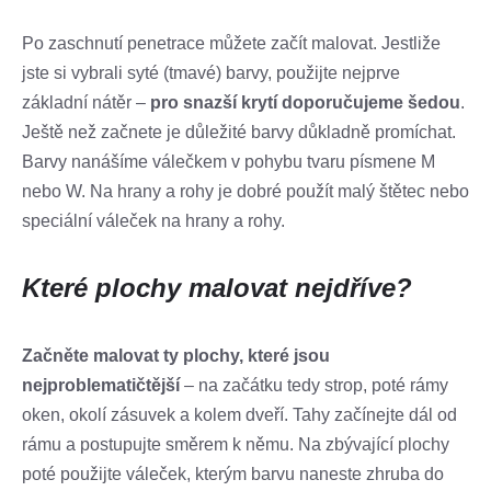
Po zaschnutí penetrace můžete začít malovat. Jestliže
jste si vybrali syté (tmavé) barvy, použijte nejprve
základní nátěr –
pro snazší krytí doporučujeme šedou
.
Ještě než začnete je důležité barvy důkladně promíchat.
Barvy nanášíme válečkem v pohybu tvaru písmene M
nebo W. Na hrany a rohy je dobré použít malý štětec nebo
speciální váleček na hrany a rohy.
Které plochy malovat nejdříve?
Začněte malovat ty plochy, které jsou
nejproblematičtější
– na začátku tedy strop, poté rámy
oken, okolí zásuvek a kolem dveří. Tahy začínejte dál od
rámu a postupujte směrem k němu. Na zbývající plochy
poté použijte váleček, kterým barvu naneste zhruba do