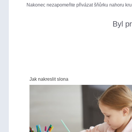
Nakonec nezapomeňte přivázat šňůrku nahoru kruhu
Byl p
Jak nakreslit slona