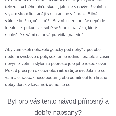
řetězec rychlého občerstvení, jakmile s novým životním
stylem skončíte, raději s ním ani nezačínejte.
Silná
vůle
je totiž to, oč tu běží. Bez ní to jednoduše nepůjde.
Ideální je, pokud si k sobě seženete parťáka, který
společně s vámi na nová pravidla „najede“.
Aby vám okolí neházelo „klacky pod nohy“ v podobě
nedělní svíčkové s pěti, seznamte rodinu i přátelé s vaším
novým životním stylem a poproste je o jeho respektování.
Pokud přeci jen uklouznete,
netrestejte se.
Jakmile se
vám ale naopak něco podaří (třeba odmítnout ten hříšně
dobrý dortík v kavárně), odměňte se!
Byl pro vás tento návod přínosný a
dobře napsaný?