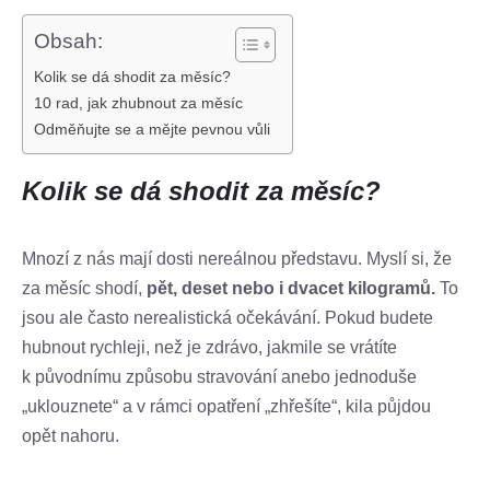
Obsah:
Kolik se dá shodit za měsíc?
10 rad, jak zhubnout za měsíc
Odměňujte se a mějte pevnou vůli
Kolik se dá shodit za měsíc?
Mnozí z nás mají dosti nereálnou představu. Myslí si, že
za měsíc shodí,
pět, deset nebo i dvacet kilogramů.
To
jsou ale často nerealistická očekávání. Pokud budete
hubnout rychleji, než je zdrávo, jakmile se vrátíte
k původnímu způsobu stravování anebo jednoduše
„uklouznete“ a v rámci opatření „zhřešíte“, kila půjdou
opět nahoru.