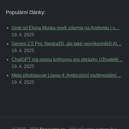
Populární články:
Grok od Elona Muska nově zdarma na Androidu i v…
19. 4. 2025
Gemini 2.5 Pro: Nejdražší, ale také nejvýkonnější AI…
18. 4. 2025
ChatGPT má novou knihovnu pro obrázky. Uživatelé…
19. 4. 2025
Meta představuje Llama 4: Ambiciózní multimodální…
19. 4. 2025
© 2019 - 2026
Napovime.cz
– Váš průvodce světem AI a