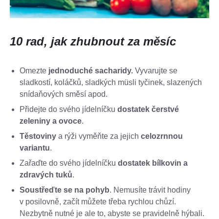
10 rad, jak zhubnout za měsíc
Omezte
jednoduché sacharidy.
Vyvarujte se
sladkostí, koláčků, sladkých müsli tyčinek, slazených
snídaňových směsí apod.
Přidejte do svého jídelníčku
dostatek čerstvé
zeleniny a ovoce
.
Těstoviny
a rýži vyměňte za jejich
celozrnnou
variantu
.
Zařaďte do svého jídelníčku
dostatek bílkovin a
zdravých tuků
.
Soustřeďte se na pohyb
. Nemusíte trávit hodiny
v posilovně, začít můžete třeba rychlou chůzí.
Nezbytně nutné je ale to, abyste se pravidelně hýbali.