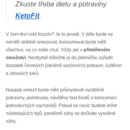
Zkuste třeba dietu a potraviny
KetoFit
.
V čem tkví celé kouzlo? Je to prosté. V jídle byste se
neměli striktně omezovat, konzumovat byste měli
všechno, na co máte chuť. Vždy ale v
přiměřeném
množství
. Nezbytně důležité je do jídelníčku zařadit
dostatek čerstvých (ideálně sezónních) potravin, luštěnin
a zdravých tuků.
Naopak omezit byste měli průmyslově vyráběné
potraviny, polotovary, návštěvy fast foodů a konzumaci
jednoduchých sacharidů. Pokud se navíc budete držet
následujících tipů, poměrně záhy se dočkáte vysněné
váhy.