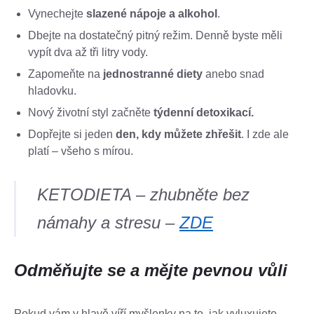
Vynechejte
slazené nápoje a alkohol
.
Dbejte na dostatečný pitný režim. Denně byste měli
vypít dva až tři litry vody.
Zapomeňte na
jednostranné diety
anebo snad
hladovku.
Nový životní styl začněte
týdenní detoxikací.
Dopřejte si jeden
den, kdy můžete zhřešit
. I zde ale
platí – všeho s mírou.
KETODIETA – zhubněte bez
námahy a stresu –
ZDE
Odměňujte se a mějte pevnou vůli
Pokud vám v hlavě víří myšlenky na to, jak vyluxujete