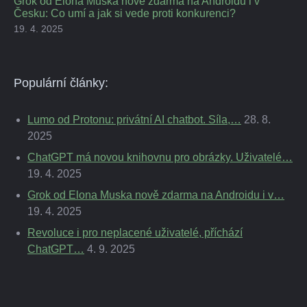
Grok od Elona Muska nově zdarma na Androidu i v
Česku: Co umí a jak si vede proti konkurenci?
19. 4. 2025
Populární články:
Lumo od Protonu: privátní AI chatbot. Síla,…
28. 8.
2025
ChatGPT má novou knihovnu pro obrázky. Uživatelé…
19. 4. 2025
Grok od Elona Muska nově zdarma na Androidu i v…
19. 4. 2025
Revoluce i pro neplacené uživatelé, příchází
ChatGPT…
4. 9. 2025