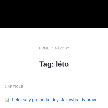
HOME
NÁVODY
Tag: léto
1 ARTICLE
Letní šaty pro horké dny: Jak vybrat ty pravé