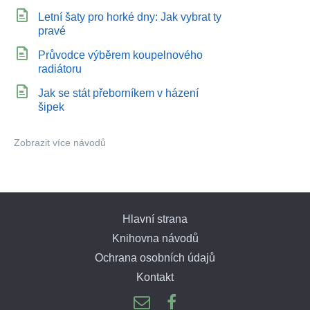
Letní šaty pro horké dny: Jak vybrat ty
pravé
Průvodce výběrem koupelnového
radiátoru
Jak se stát přeborníkem v házení
šipek
Zobrazit více návodů
Hlavní strana
Knihovna návodů
Ochrana osobních údajů
Kontakt